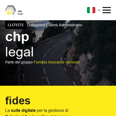
chp
legal
Parte del gruppo
Furness Insurance Services
fides
La
suite digitale
per la gestione di